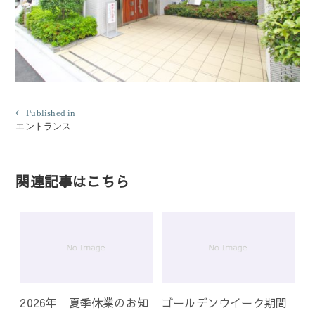
投
Published in
エントランス
稿
ナ
ビ
関連記事はこちら
ゲ
ー
シ
ョ
ン
2026年 夏季休業のお知
ゴールデンウイーク期間