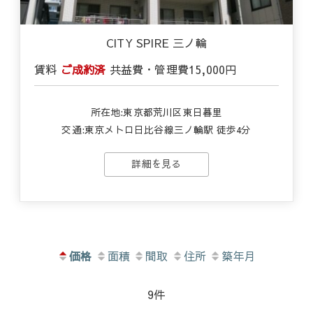
CITY SPIRE 三ノ輪
賃料
ご成約済
共益費・管理費
15,000円
所在地:東京都荒川区東日暮里
交通:東京メトロ日比谷線三ノ輪駅 徒歩4分
詳細を見る
価格
面積
間取
住所
築年月
9件