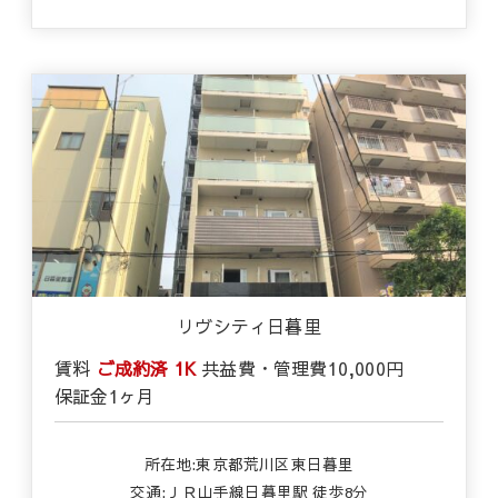
リヴシティ日暮里
賃料
ご成約済
1K
共益費・管理費
10,000円
保証金
1ヶ月
所在地:東京都荒川区東日暮里
交通:ＪＲ山手線日暮里駅 徒歩8分