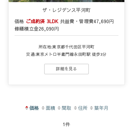
ザ・レジデンス平河町
価格
ご成約済
3LDK
共益費・管理費
47,690円
修繕積立金
26,090円
所在地:東京都千代田区平河町
交通:東京メトロ半蔵門線永田町駅 徒歩3分
詳細を見る
価格
面積
間取
住所
築年月
1件