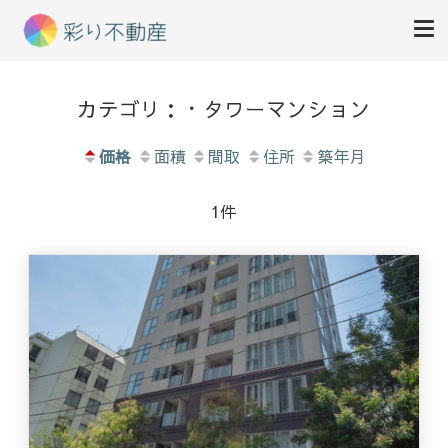
住まいで始まる素敵な暮らし
彩り不動産
カテゴリ：・タワーマンション
価格
面積
間取
住所
築年月
1件