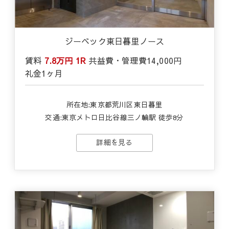
ジーベック東日暮里ノース
賃料
7.8万円
1R
共益費・管理費
14,000円
礼金
1ヶ月
所在地:東京都荒川区東日暮里
交通:東京メトロ日比谷線三ノ輪駅 徒歩8分
詳細を見る