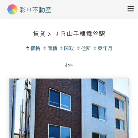
住まいで始まる素敵な暮らし
彩り不動産
賃貸 > ＪＲ山手線鶯谷駅
価格
面積
間取
住所
築年月
4件