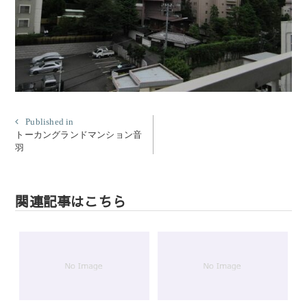
投
Published in
トーカングランドマンション音
稿
羽
ナ
ビ
ゲ
関連記事はこちら
ー
シ
ョ
ン