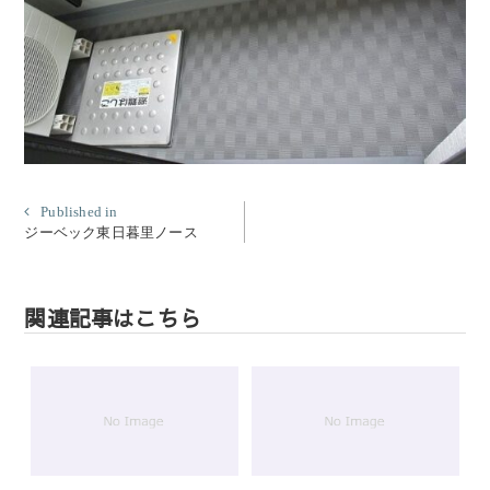
投
Published in
ジーベック東日暮里ノース
稿
ナ
ビ
関連記事はこちら
ゲ
ー
シ
ョ
ン