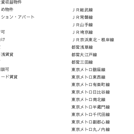
投資収益物件
すめ物件
ＪＲ総武線
ンション・アパート
ＪＲ常磐線
ロ
ＪＲ山手線
居可
ＪＲ埼京線
向け
ＪＲ京浜東北・根岸線
貸
都営浅草線
築浅賃貸
都営大江戸線
可
都営三田線
相談可
東京メトロ銀座線
レード賃貸
東京メトロ東西線
東京メトロ有楽町線
東京メトロ日比谷線
東京メトロ南北線
東京メトロ半蔵門線
東京メトロ千代田線
東京メトロ副都心線
東京メトロ丸ノ内線