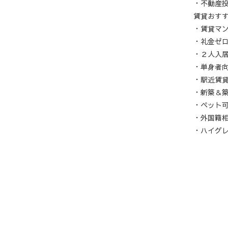
・不動産
賃貸おす
・賃貸マ
・礼金ゼ
・２人入
・単身者
・駅近賃
・新築＆
・ペット
・外国籍
・ハイグ