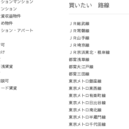
ーションマンション
買いたい 路線
マンション
投資収益物件
すめ物件
ＪＲ総武線
ンション・アパート
ＪＲ常磐線
ロ
ＪＲ山手線
居可
ＪＲ埼京線
向け
ＪＲ京浜東北・根岸線
貸
都営浅草線
築浅賃貸
都営大江戸線
可
都営三田線
相談可
東京メトロ銀座線
レード賃貸
東京メトロ東西線
東京メトロ有楽町線
東京メトロ日比谷線
東京メトロ南北線
東京メトロ半蔵門線
東京メトロ千代田線