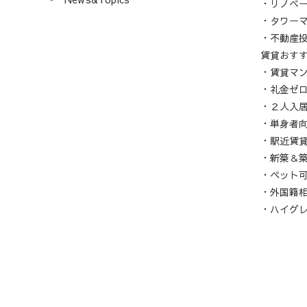
・リノベ
・タワー
・不動産
賃貸おす
・賃貸マ
・礼金ゼ
・２人入
・単身者
・駅近賃
・新築＆
・ペット
・外国籍
・ハイグ