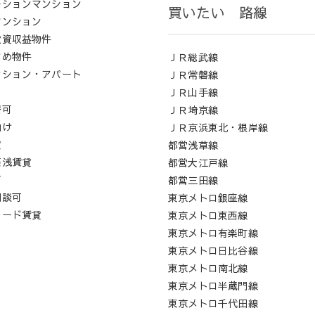
ーションマンション
買いたい 路線
マンション
投資収益物件
すめ物件
ＪＲ総武線
ンション・アパート
ＪＲ常磐線
ロ
ＪＲ山手線
居可
ＪＲ埼京線
向け
ＪＲ京浜東北・根岸線
貸
都営浅草線
築浅賃貸
都営大江戸線
可
都営三田線
相談可
東京メトロ銀座線
レード賃貸
東京メトロ東西線
東京メトロ有楽町線
東京メトロ日比谷線
東京メトロ南北線
東京メトロ半蔵門線
東京メトロ千代田線