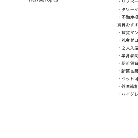
・リノベ
・タワー
・不動産
賃貸おす
・賃貸マ
・礼金ゼ
・２人入
・単身者
・駅近賃
・新築＆
・ペット
・外国籍
・ハイグ