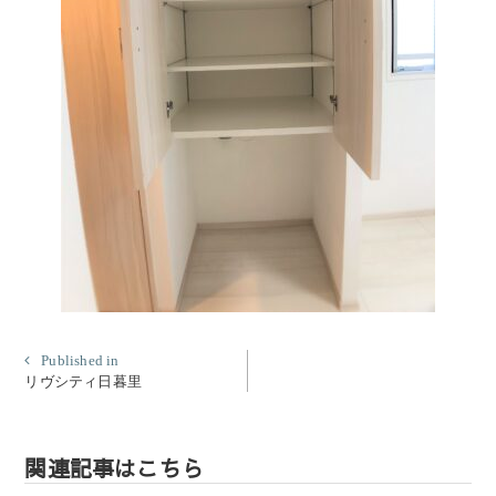
投
Published in
リヴシティ日暮里
稿
ナ
ビ
関連記事はこちら
ゲ