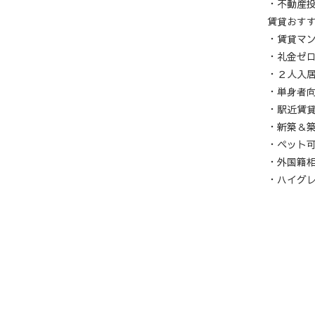
・不動産
賃貸おす
・賃貸マ
・礼金ゼ
・２人入
・単身者
・駅近賃
・新築＆
・ペット
・外国籍
・ハイグ