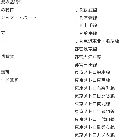
投資収益物件
すめ物件
ＪＲ総武線
ンション・アパート
ＪＲ常磐線
ロ
ＪＲ山手線
居可
ＪＲ埼京線
向け
ＪＲ京浜東北・根岸線
貸
都営浅草線
築浅賃貸
都営大江戸線
可
都営三田線
相談可
東京メトロ銀座線
レード賃貸
東京メトロ東西線
東京メトロ有楽町線
東京メトロ日比谷線
東京メトロ南北線
東京メトロ半蔵門線
東京メトロ千代田線
東京メトロ副都心線
東京メトロ丸ノ内線