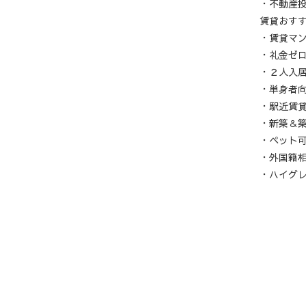
・不動産
賃貸おす
・賃貸マ
・礼金ゼ
・２人入
・単身者
・駅近賃
・新築＆
・ペット
・外国籍
・ハイグ