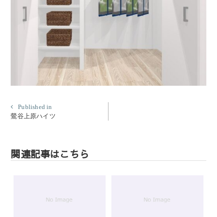
投
Published in
鶯谷上原ハイツ
稿
ナ
ビ
関連記事はこちら
ゲ
ー
シ
ョ
ン