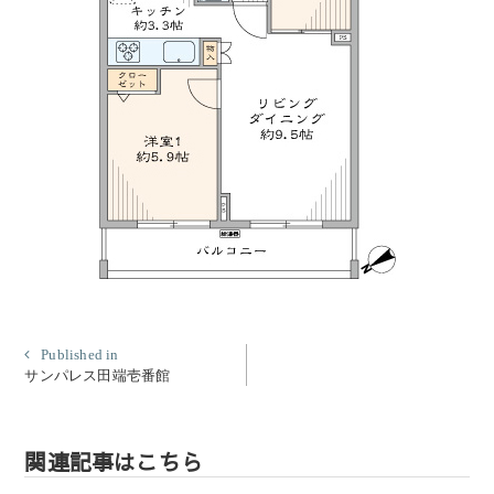
投
Published in
サンパレス田端壱番館
稿
ナ
ビ
関連記事はこちら
ゲ