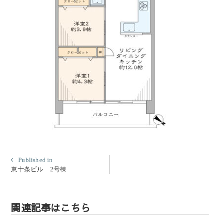
投
Published in
東十条ビル 2号棟
稿
ナ
ビ
関連記事はこちら
ゲ