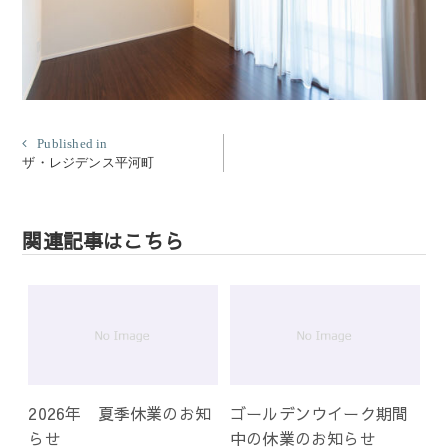
投
Published in
ザ・レジデンス平河町
稿
ナ
ビ
関連記事はこちら
ゲ
ー
シ
ョ
ン
2026年 夏季休業のお知
ゴールデンウイーク期間
らせ
中の休業のお知らせ