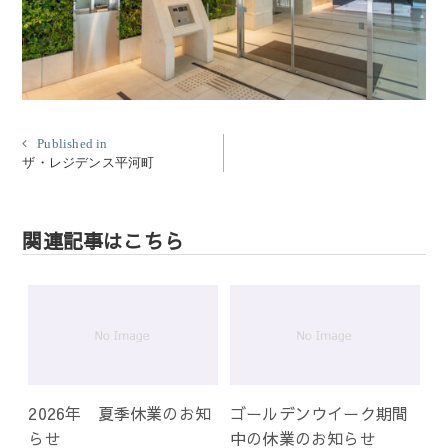
投
Published in
ザ・レジデンス平河町
稿
ナ
ビ
関連記事はこちら
ゲ
ー
シ
ョ
ン
2026年 夏季休業のお知
ゴールデンウイーク期間
らせ
中の休業のお知らせ