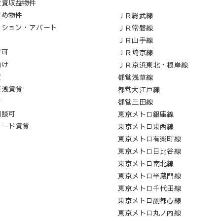
投資収益物件
すめ物件
ＪＲ総武線
ンション・アパート
ＪＲ常磐線
ロ
ＪＲ山手線
居可
ＪＲ埼京線
向け
ＪＲ京浜東北・根岸線
貸
都営浅草線
築浅賃貸
都営大江戸線
可
都営三田線
相談可
東京メトロ銀座線
レード賃貸
東京メトロ東西線
東京メトロ有楽町線
東京メトロ日比谷線
東京メトロ南北線
東京メトロ半蔵門線
東京メトロ千代田線
東京メトロ副都心線
東京メトロ丸ノ内線