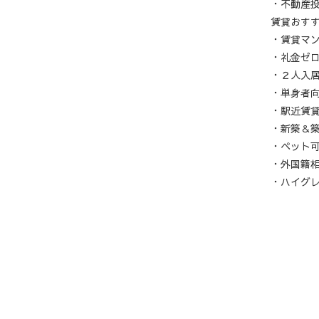
・不動産
賃貸おす
・賃貸マ
・礼金ゼ
・２人入
・単身者
・駅近賃
・新築＆
・ペット
・外国籍
・ハイグ