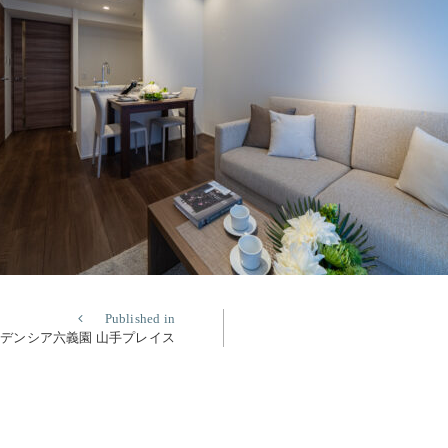
Published in
デンシア六義園 山手プレイス