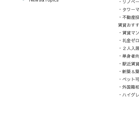
・リノベ
・タワー
・不動産
賃貸おす
・賃貸マ
・礼金ゼ
・２人入
・単身者
・駅近賃
・新築＆
・ペット
・外国籍
・ハイグ