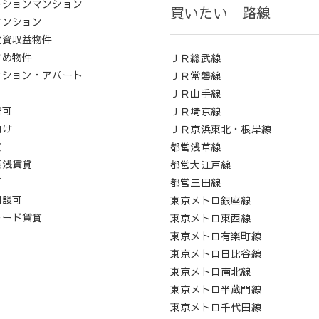
ーションマンション
買いたい 路線
マンション
投資収益物件
すめ物件
ＪＲ総武線
ンション・アパート
ＪＲ常磐線
ロ
ＪＲ山手線
居可
ＪＲ埼京線
向け
ＪＲ京浜東北・根岸線
貸
都営浅草線
築浅賃貸
都営大江戸線
可
都営三田線
相談可
東京メトロ銀座線
レード賃貸
東京メトロ東西線
東京メトロ有楽町線
東京メトロ日比谷線
東京メトロ南北線
東京メトロ半蔵門線
東京メトロ千代田線