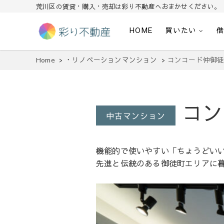
荒川区の賃貸・購入・売却は彩り不動産へおまかせください。
HOME
買いたい
住まいで始まる素敵な暮らし
彩り不動産
Home
・リノベーションマンション
コンコード仲御
コン
中古マンション
機能的で使いやすい「ちょうどい
先進と伝統のある御徒町エリアに