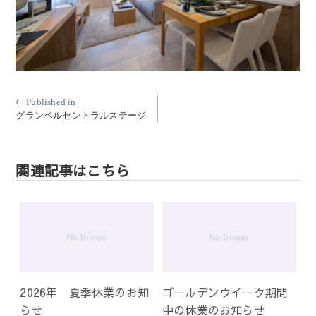
投
Published in
グランベルセントラルステージ
稿
ナ
ビ
関連記事はこちら
ゲ
ー
シ
ョ
ン
2026年 夏季休業のお知
ゴールデンウイーク期間
らせ
中の休業のお知らせ