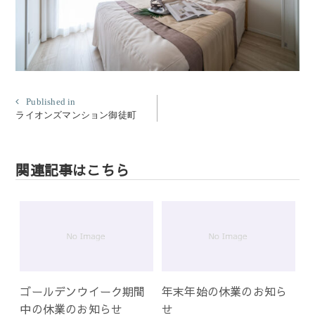
投
Published in
ライオンズマンション御徒町
稿
ナ
ビ
関連記事はこちら
ゲ
ー
シ
ョ
ン
ゴールデンウイーク期間
年末年始の休業のお知ら
中の休業のお知らせ
せ