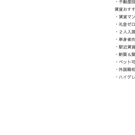
・不動産
賃貸おす
・賃貸マ
・礼金ゼ
・２人入
・単身者
・駅近賃
・新築＆
・ペット
・外国籍
・ハイグ