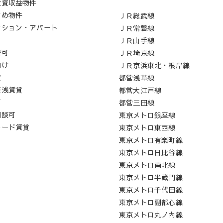
投資収益物件
すめ物件
ＪＲ総武線
ンション・アパート
ＪＲ常磐線
ロ
ＪＲ山手線
居可
ＪＲ埼京線
向け
ＪＲ京浜東北・根岸線
貸
都営浅草線
築浅賃貸
都営大江戸線
可
都営三田線
相談可
東京メトロ銀座線
レード賃貸
東京メトロ東西線
東京メトロ有楽町線
東京メトロ日比谷線
東京メトロ南北線
東京メトロ半蔵門線
東京メトロ千代田線
東京メトロ副都心線
東京メトロ丸ノ内線