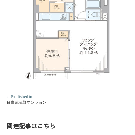
投
Published in
目白武蔵野マンション
稿
ナ
ビ
関連記事はこちら
ゲ
ー