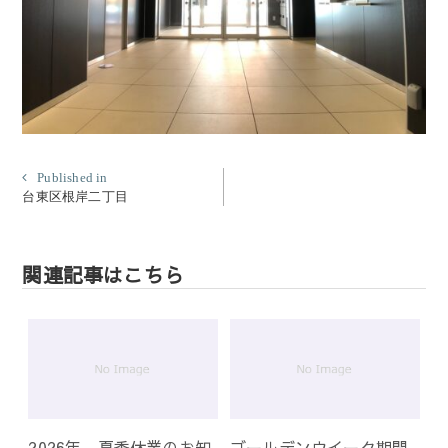
投
Published in
台東区根岸二丁目
稿
ナ
ビ
関連記事はこちら
ゲ
ー
シ
ョ
ン
2026年 夏季休業のお知
ゴールデンウイーク期間