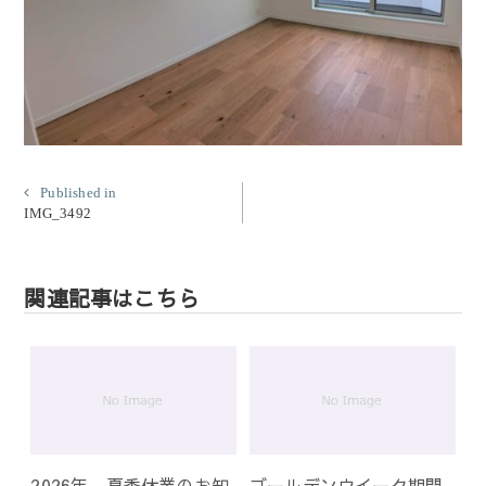
投
Published in
IMG_3492
稿
ナ
ビ
関連記事はこちら
ゲ
ー
シ
ョ
ン
2026年 夏季休業のお知
ゴールデンウイーク期間