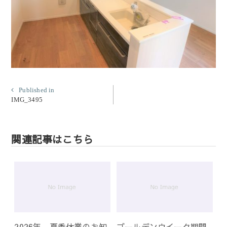
投
Published in
IMG_3495
稿
ナ
ビ
関連記事はこちら
ゲ
ー
シ
ョ
ン
2026年 夏季休業のお知
ゴールデンウイーク期間