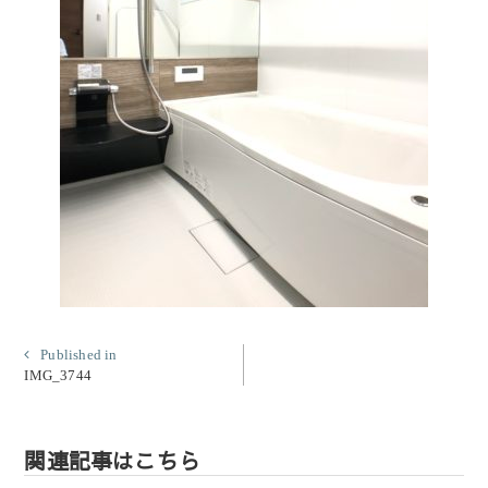
投
Published in
IMG_3744
稿
ナ
ビ
関連記事はこちら
ゲ