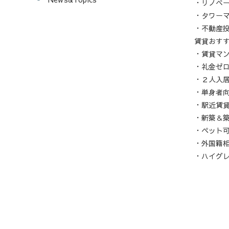
・リノベ
・タワー
・不動産
賃貸おす
・賃貸マ
・礼金ゼ
・２人入
・単身者
・駅近賃
・新築＆
・ペット
・外国籍
・ハイグ