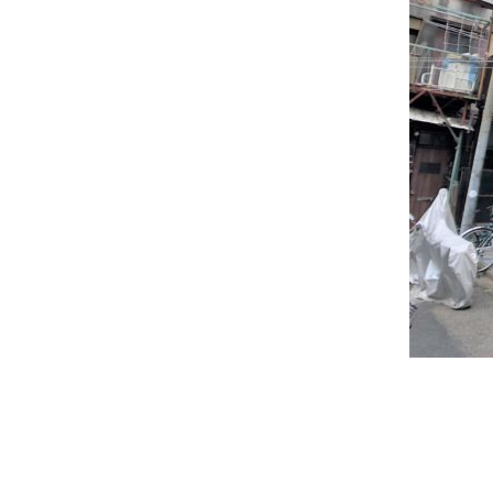
投
稿
ナ
ビ