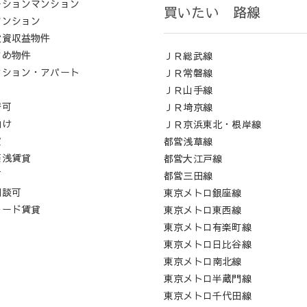
ーションマンション
買いたい 路線
マンション
投資収益物件
すめ物件
ＪＲ総武線
ンション・アパート
ＪＲ常磐線
ロ
ＪＲ山手線
居可
ＪＲ埼京線
向け
ＪＲ京浜東北・根岸線
貸
都営浅草線
築浅賃貸
都営大江戸線
可
都営三田線
相談可
東京メトロ銀座線
レード賃貸
東京メトロ東西線
東京メトロ有楽町線
東京メトロ日比谷線
東京メトロ南北線
東京メトロ半蔵門線
東京メトロ千代田線