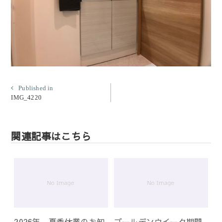
投
Published in
IMG_4220
稿
ナ
ビ
関連記事はこちら
ゲ
ー
シ
ョ
ン
2026年 夏季休業のお知
ゴールデンウイーク期間