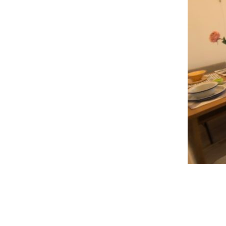
投
稿
ナ
ビ