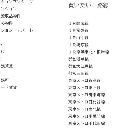
ーションマンション
買いたい 路線
マンション
投資収益物件
すめ物件
ＪＲ総武線
ンション・アパート
ＪＲ常磐線
ロ
ＪＲ山手線
居可
ＪＲ埼京線
向け
ＪＲ京浜東北・根岸線
貸
都営浅草線
築浅賃貸
都営大江戸線
可
都営三田線
相談可
東京メトロ銀座線
レード賃貸
東京メトロ東西線
東京メトロ有楽町線
東京メトロ日比谷線
東京メトロ南北線
東京メトロ半蔵門線
東京メトロ千代田線