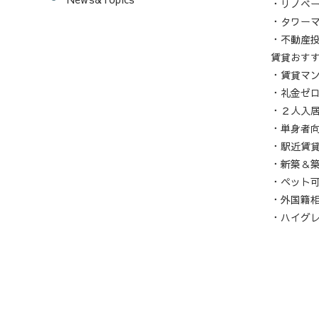
・リノベ
・タワー
・不動産
賃貸おす
・賃貸マ
・礼金ゼ
・２人入
・単身者
・駅近賃
・新築＆
・ペット
・外国籍
・ハイグ