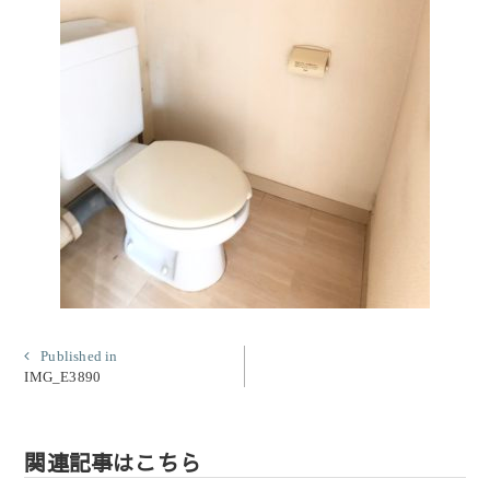
投
Published in
IMG_E3890
稿
ナ
ビ
関連記事はこちら
ゲ