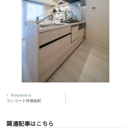
投
Published in
コンコード仲御徒町
稿
ナ
ビ
関連記事はこちら
ゲ